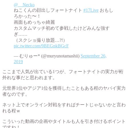
@__Necko
ねこくんの顔出しフォートナイト
#17Live
おもし
ろかった〜！
画面もめっちゃ綺麗
カスタムマッチ初めて参戦したけどみんな強す
ぎ……
（スクショ撮り放題…?!）
pic.twitter.com/9BEGnkBGcF
— むりゅー* (@muryunotamashii)
September 26,
2019
ここまで人気が出ている1つが、フォートナイトの実力が桁
外れな事だと思われます。
元世界1位やアジア1位を獲得したこともある程のヤバイ実力
者なのです。
ネット上でオンライン対戦をすればチートじゃないかと言わ
れる程ｗ
こういった動画の企画やタイトルも人を引き付けるポイント
ですね！