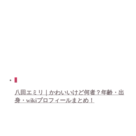
3
八田エミリ｜かわいいけど何者？年齢・出
身・wikiプロフィールまとめ！