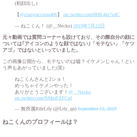
(初顔出し)
【
@crazyraccoon406
】
pic.twitter.com/0HK4fq7vdC
— ねこくん！ (@__Necko)
2019年7月22日
元々動画では質問コーナーも設けており、その際自分の顔に
ついては｢アイコンのような顔ではない｣「モテない」「ケツ
アゴ」ではないといっていました。
この画像公開から、モテないのは嘘？イケメンじゃん！とい
う声もあがっていました(笑)
ねこくんさんと2ショ！
めっちゃイケメンやった！
ありがとうございます！
@__Necko
pic.twitter.com/NMpiFZFCqf
— 無所属RifeLrly (@Lrly_qn)
September 15, 2019
ねこくんのプロフィールは？