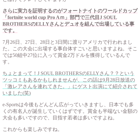
さらに実力を証明するのがフォートナイトのワールドカップ
「fortnite world cup Pro Aｍ」部門で三代目J SOUL
BROTHERSのELLYさんとデュオを組んで出場している事
です。
7月26日、27日、28日と3日間に渡りアメリカで行われまし
た。この大会に出場する事自体すごいと思いますよね。そこ
では50組中27位に入って賞金2万ドルを獲得しているんで
す。
ちょとまって！J SOUL BROTHERSのELLYさん？？という
ツッコミもあるかもしれませんが、この話は9月28日放送の
「激レアさんを連れてきた。」にゲスト出演にて紹介されて
いました(笑)
e-Sportsは今後もどんどん広がっていきますし、日本でも多
くの有名人が誕生していくはずです。賞金も半端ない金額の
大会も多いですので、目指す若者は多いですよね。
これからも楽しみですね。