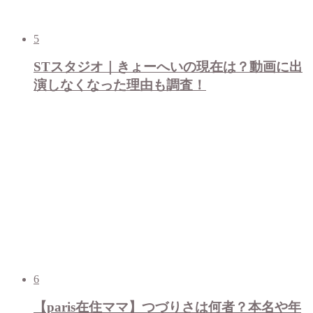
5
STスタジオ｜きょーへいの現在は？動画に出
演しなくなった理由も調査！
6
【paris在住ママ】つづりさは何者？本名や年