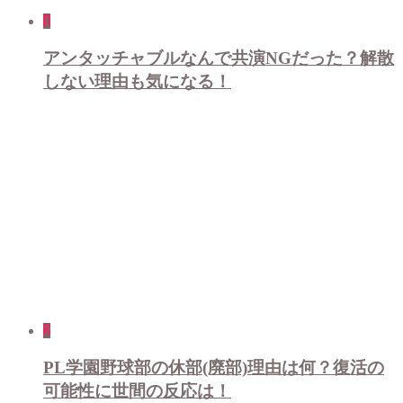
1
アンタッチャブルなんで共演NGだった？解散
しない理由も気になる！
2
PL学園野球部の休部(廃部)理由は何？復活の
可能性に世間の反応は！