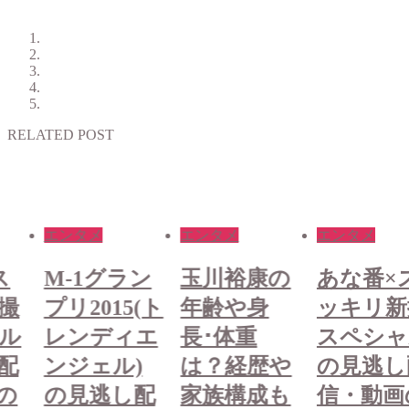
RELATED POST
エンタメ
エンタメ
エンタメ
ス
M-1グラン
玉川裕康の
あな番×
撮
プリ2015(ト
年齢や身
ッキリ新
ル
レンディエ
長･体重
スペシャ
配
ンジェル)
は？経歴や
の見逃し
の
の見逃し配
家族構成も
信・動画