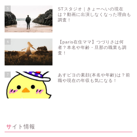
5
STスタジオ｜きょーへいの現在
は？動画に出演しなくなった理由も
調査！
6
【paris在住ママ】つづりさは何
者？本名や年齢・旦那の職業も調
査！
7
あすピヨの素顔(本名や年齢)は？前
職や現在の年収も気になる！
サイト情報