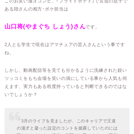
このお笑い漫才コンビ、｢フライドポテト｣で宮迫の息子で
ある陸さんの相方･ボケ担当は
山口将(やまぐち しょう)さん
です。
2人とも学生で現在はアマチュアの芸人さんという事です
ね。
しかし、動画配信等を見ても分かるように洗練された鋭い
ツッコミをもち会場を笑いの渦にしている事から人気も伺
えます、実力もある程度持っていると判断できるのではな
いでしょうか？
「3月のライブを見ましたが、このキャリアで王道
の漫才と凝った設定のコントを披露していたのには