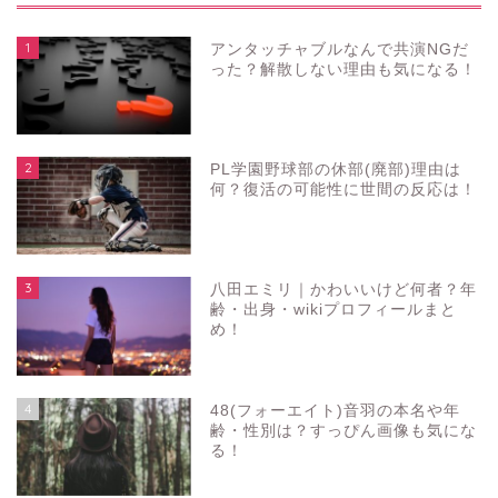
1
アンタッチャブルなんで共演NGだ
った？解散しない理由も気になる！
2
PL学園野球部の休部(廃部)理由は
何？復活の可能性に世間の反応は！
3
八田エミリ｜かわいいけど何者？年
齢・出身・wikiプロフィールまと
め！
4
48(フォーエイト)音羽の本名や年
齢・性別は？すっぴん画像も気にな
る！