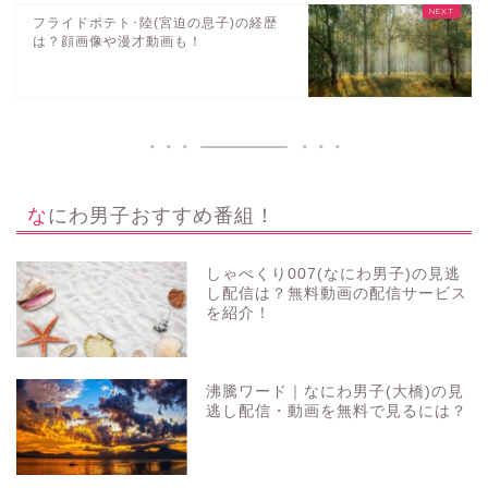
フライドポテト･陸(宮迫の息子)の経歴
は？顔画像や漫才動画も！
なにわ男子おすすめ番組！
しゃべくり007(なにわ男子)の見逃
し配信は？無料動画の配信サービス
を紹介！
沸騰ワード｜なにわ男子(大橋)の見
逃し配信・動画を無料で見るには？