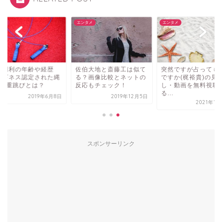
タメ
エンタメ
エンタメ
口明利の年齢や経歴
佐伯大地と斎藤工は似て
突然ですが占っても
？ギネス認定された縄
る？画像比較とネットの
ですか(梶裕貴)の見
び7重跳びとは？
反応もチェック！
し・動画を無料視聴
る...
2019年6月8日
2019年12月5日
2021年1
スポンサーリンク