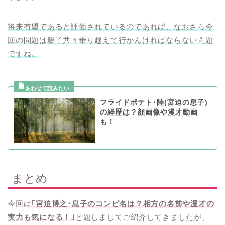
将来有望であると評価されているのであれば、なおさら今
回の問題は親子共々乗り越えて行かんければならない問題
ですね。
フライドポテト･陸(宮迫の息子)
の経歴は？顔画像や漫才動画
も！
まとめ
今回は
｢宮迫博之･息子のコンビ名は？相方の名前や漫才の
実力も気になる！｣
と題しましてご紹介してきましたが、