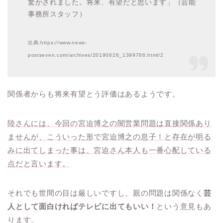
驚かされました。将来、有望だと思います」（芸能
事務所スタッフ）
出典:https://www.news-
postseven.com/archives/20190626_1399766.html/2
関係者からも将来有望とう評価はあるようです。
陸さんには、今回の宮迫博之の闇営業問題は直接関係あり
ませんが、こういった形で宮迫博之の息子！と存在が明る
みに出てしまった事は、宮迫さん本人も一番心配している
点だと言います。
それでも世間の目は厳しいですし、親の問題は関係なく
芸
人として面白ければテレビに出てもいい！
という意見もあ
ります。