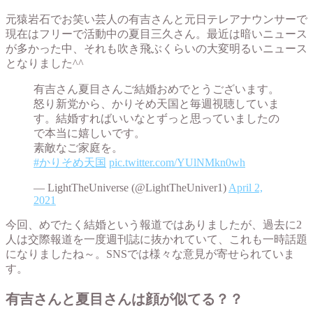
元猿岩石でお笑い芸人の有吉さんと元日テレアナウンサーで
現在はフリーで活動中の夏目三久さん。最近は暗いニュース
が多かった中、それも吹き飛ぶくらいの大変明るいニュース
となりました^^
有吉さん夏目さんご結婚おめでとうございます。
怒り新党から、かりそめ天国と毎週視聴していま
す。結婚すればいいなとずっと思っていましたの
で本当に嬉しいです。
素敵なご家庭を。
#かりそめ天国
pic.twitter.com/YUlNMkn0wh
— LightTheUniverse (@LightTheUniver1)
April 2,
2021
今回、めでたく結婚という報道ではありましたが、過去に2
人は交際報道を一度週刊誌に抜かれていて、これも一時話題
になりましたね～。SNSでは様々な意見が寄せられていま
す。
有吉さんと夏目さんは顔が似てる？？