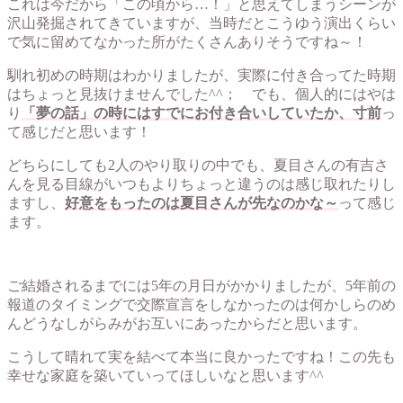
これは今だから「この頃から…！」と思えてしまうシーンが
沢山発掘されてきていますが、当時だとこうゆう演出くらい
で気に留めてなかった所がたくさんありそうですね～！
馴れ初めの時期はわかりましたが、実際に付き合ってた時期
はちょっと見抜けませんでした^^； でも、個人的にはやは
り
「夢の話」の時にはすでにお付き合いしていたか、寸前
っ
て感じだと思います！
どちらにしても2人のやり取りの中でも、夏目さんの有吉さ
んを見る目線がいつもよりちょっと違うのは感じ取れたりし
ますし、
好意をもったのは夏目さんが先なのかな～
って感じ
ます。
ご結婚されるまでには5年の月日がかかりましたが、5年前の
報道のタイミングで交際宣言をしなかったのは何かしらのめ
んどうなしがらみがお互いにあったからだと思います。
こうして晴れて実を結べて本当に良かったですね！この先も
幸せな家庭を築いていってほしいなと思います^^