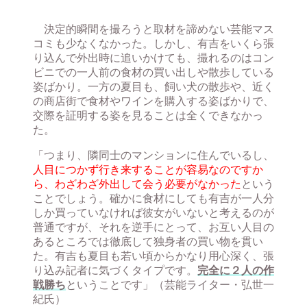
決定的瞬間を撮ろうと取材を諦めない芸能マス
コミも少なくなかった。しかし、有吉をいくら張
り込んで外出時に追いかけても、撮れるのはコン
ビニでの一人前の食材の買い出しや散歩している
姿ばかり。一方の夏目も、飼い犬の散歩や、近く
の商店街で食材やワインを購入する姿ばかりで、
交際を証明する姿を見ることは全くできなかっ
た。
「つまり、隣同士のマンションに住んでいるし、
人目につかず行き来することが容易なのですか
ら、わざわざ外出して会う必要がなかった
という
ことでしょう。確かに食材にしても有吉が一人分
しか買っていなければ彼女がいないと考えるのが
普通ですが、それを逆手にとって、お互い人目の
あるところでは徹底して独身者の買い物を貫い
た。有吉も夏目も若い頃からかなり用心深く、張
り込み記者に気づくタイプです。
完全に２人の作
戦勝ち
ということです」（芸能ライター・弘世一
紀氏）