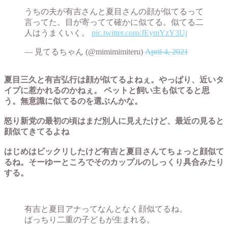
うちの夫が有吉さんと夏目さんの顔が似てるって
言ってた。目が寄ってて確かに似てる。似てる二
人はうまくいく。
pic.twitter.com/JEymYzY3Uj
— 見てるちゃん (@mimimimiteru)
April 4, 2021
夏目三久と有吉弘行は顔が似てるよねぇ。やっぱり、近いタ
イプに惹かれるのかねぇ。 ペットと飼い主も似てると思
う。無意識に似てるのを選ぶんかな。
怒り新党の最初の頃はまだ別人に見えたけど、最近の見ると
顔似てきてるよね
はじめはビックリしたけど有吉と夏目さんてちょっと顔似て
るね。そーゆーところでそのカップルのしっくり具合みたり
する。
有吉と夏目アナってなんとなく顔似てるね。
ぱっちり二重の子どもが生まれる。