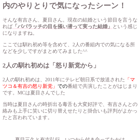
内のやりとりで気になったシーン！
そんな有吉さん、夏目さん。現在の結婚という節目を言うな
れば
「パパラッチの目を掻い潜って実った結婚」
という感じ
になりますね。
ここでは馴れ初め等を含めて、2人の番組内での気になる所
などを少しですがまとめてみました^^
2人の馴れ初めは「怒り新党から」
2人の馴れ初めは、2011年にテレビ朝日系で放送された
「マ
ツコ＆有吉の怒り新党」
での
番組で共演したことがはじまり
です。MCは夏目さんでした
当時は夏目さんの時折出る毒舌も大変好評で、有吉さんとの
絡みも上手に笑いに切り替えせたりと掛合いも評判がよかっ
たと言われています。
夏目三久と有吉弘行、いつから付き合ってたかは