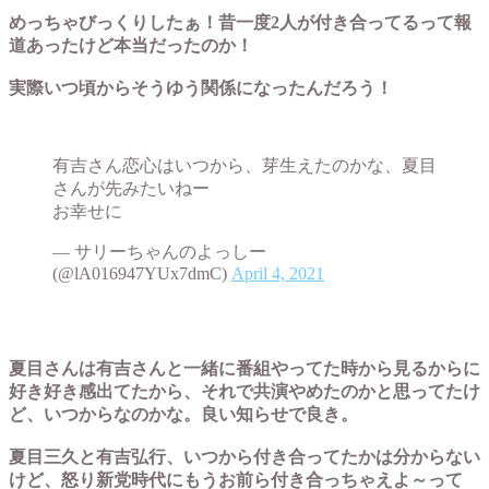
めっちゃびっくりしたぁ！昔一度2人が付き合ってるって報
道あったけど本当だったのか！
実際いつ頃からそうゆう関係になったんだろう！
有吉さん恋心はいつから、芽生えたのかな、夏目
さんが先みたいねー
お幸せに
— サリーちゃんのよっしー
(@lA016947YUx7dmC)
April 4, 2021
夏目さんは有吉さんと一緒に番組やってた時から見るからに
好き好き感出てたから、それで共演やめたのかと思ってたけ
ど、いつからなのかな。良い知らせで良き。
夏目三久と有吉弘行、いつから付き合ってたかは分からない
けど、怒り新党時代にもうお前ら付き合っちゃえよ～って