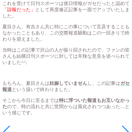
これを受けて日刊スポーツは後日情報がガセだったと認めて
「誤報だった」
として再度修正記事を一面でアップいたしま
した。
夏目さん、有吉さん共に特にこの事について言及することも
なかったこともあり、この交際報道騒動はこの一回きりで終
わりを迎えました。
当時はこの記事で沢山の人が振り回されたので、ファンの皆
さんも結構日刊スポーツに対しては辛辣な意見を述べられて
いました^^;
もちろん、夏目さんは
妊娠していません
し、この記事は
ガセ
報道
という扱いで終わりました。
そこから今日に至るまでは
特に浮ついた報道もお互いなかっ
た
ので、時の流れと共に世間からは風化されつつあった…と
いう感じです。