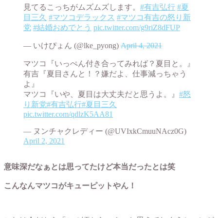
見てるこっちがムズムズします。
#有吉弘行
#夏
目三久
#マツコデラックス
#マツコ有吉の怒り新
党
#結婚おめでとう
pic.twitter.com/g9riZ8dFUP
— いけぴょん (@lke_pyong)
April 4, 2021
マツコ『いっぺん付き合ってみれば？夏目と。』
有吉『夏目さんと！？嫌だよ、仕事減っちゃう
よ』
マツコ『いや、夏目は大丈夫だと思うよ。』
#怒
り新党
#有吉弘行
#夏目三久
pic.twitter.com/qdlzK5AA81
— ヌンチャクレディー (@UVIxkCmuuNAcz0G)
April 2, 2021
意味深だなぁとは思ってたけど本当だったとは笑
こんなんマツコがキューピットやん！