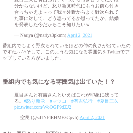
分からないけど、怒り新党時代にもうお前ら付き
合っちゃえよ～って我々外野からよく野次られて
た事に対して、どう思ってるか思ってたか、結婚
を発表した今だからこそ知りたいｗ
— Nariya (@nariya3pkmn)
April 2, 2021
番組内でもよく野次られているほどの仲の良さが出ていたの
ですね～^^そして、このような気になる雰囲気をTwitterでア
ップしている方がいました。
番組内でも気になる雰囲気は出ていた！？
夏目さんと有吉さんといえばこれが印象に残って
る。
#怒り新党
#マツコ
#有吉弘行
#夏目三久
pic.twitter.com/WoOGF9dZJ2
— 空良 (@sd1NPtEHMF3Cpvh)
April 2, 2021