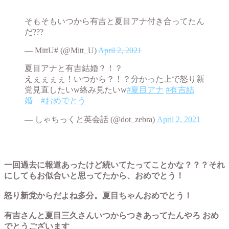
そもそもいつから有吉と夏目アナ付き合ってたん
だ???
— MittU# (@Mitt_U)
April 2, 2021
夏目アナと有吉結婚？！？
えぇぇぇぇ！いつから？！？分かった上で怒り新
党見直したいw絡み見たいw
#夏目アナ
#有吉結
婚
#おめでとう
— しゃちっくと英会話 (@dot_zebra)
April 2, 2021
一回過去に報道あったけど続いてたってことかな？？？それ
にしてもお似合いと思ってたから、おめでとう！
怒り新党からだよね多分。夏目ちゃんおめでとう！
有吉さんと夏目三久さんいつからつきあってたんやろ おめ
でとうございます