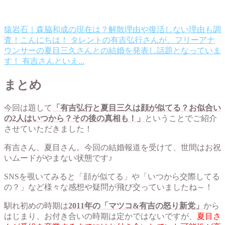
猿岩石｜森脇和成の現在は？解散理由や復活しない理由も調
査！
こんにちは！ タレントの有吉弘行さんが、フリーアナ
ウンサーの夏目三久さんとの結婚を発表し話題となっていま
す！ 有吉さんといえ...
まとめ
今回は題して
「有吉弘行と夏目三久は顔が似てる？お似合い
の2人はいつから？その後の真相も！」
ということでご紹介
させていただきました！
有吉さん、夏目さん。今回の結婚報道を受けて、世間はお祝
いムードがやまない状態です♪
SNSを覗いてみると「顔が似てる」や「いつから交際してる
の？」など様々な感想や疑問が飛び交っていましたね～！
馴れ初めの時期は
2011年の「マツコ&有吉の怒り新党」
から
はじまり、お付き合いの時期は定かではないですが、
夏目さ