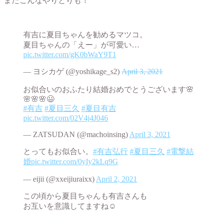
またこんなやりとりも！
有吉に夏目ちゃんを勧めるマツコ。
夏目ちゃんの「えー」が可愛い…
pic.twitter.com/gK0bWaY9T1
— ヨシカゲ (@yoshikage_s2)
April 3, 2021
お似合いのおふたり結婚おめでとうございます🌸
🌸🌸🌸😃
#有吉
#夏目三久
#夏目有吉
pic.twitter.com/02V4j4J046
— ZATSUDAN (@machoinsing)
April 3, 2021
とってもお似合い。
#有吉弘行
#夏目三久
#電撃結
婚
pic.twitter.com/0yIy2kLq9G
— eijii (@xxeijiuraixx)
April 2, 2021
この頃から夏目ちゃんも有吉さんも
お互いを意識してますね☺️