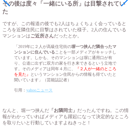
その後は度々「一緒にいる所」は目撃されてい
た
ですが、この報道の後でも2人はちょくちょく会っていると
ころを近隣住民に目撃はされていた様子。2人の住んでいる
マンションは
ご近所さん
だったとか。
「2019年に２人が高級住宅街の
塀一つ挟んだ隣合ったマ
ンションに住んでいる
ことを一部メディアがキャッチし
ています。しかも、そのマンションは塀に通用口が有
り、公道に出ずに双方の家を行き来できるという立地で
す。そのメディアは同年４月に、
『２人が一緒のところ
を見た』
というマンション住民からの情報も得ていたと
聞いています」（芸能誌記者）
引用：
yahooニュース
なんと、堀一つ挟んだ
「お隣同士」
だったんですね。この情
報がわかっていればメディアも躍起になって決定的なところ
を取りたいと行動していますよねきっと！