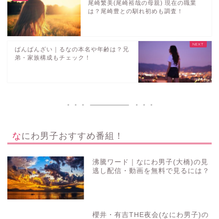
尾崎繁美(尾崎裕哉の母親) 現在の職業
は？尾崎豊との馴れ初めも調査！
ばんばんざい｜るなの本名や年齢は？兄
弟・家族構成もチェック！
なにわ男子おすすめ番組！
沸騰ワード｜なにわ男子(大橋)の見
逃し配信・動画を無料で見るには？
櫻井・有吉THE夜会(なにわ男子)の