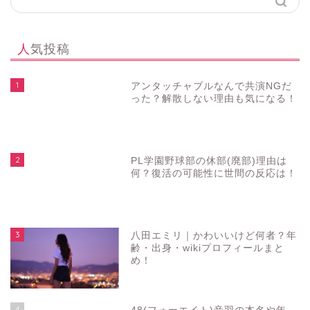
人気投稿
1
アンタッチャブルなんで共演NGだ
った？解散しない理由も気になる！
2
PL学園野球部の休部(廃部)理由は
何？復活の可能性に世間の反応は！
3
八田エミリ｜かわいいけど何者？年
齢・出身・wikiプロフィールまと
め！
4