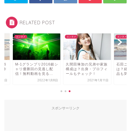
RELATED POST
タメ
エンタメ
エンタメ
1グランプリ2016銀シ
久間田琳加の兄弟や家族
石田ニコルの本名や
リ優勝回の見逃し配
構成は？出身・プロフィ
は？経歴や過去の出
無料動画を見る...
ールもチェック！
品も気になる！
2022年1月8日
2021年1月11日
2019年
スポンサーリンク