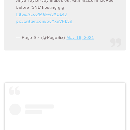
Anya Taylor-Joy makes out with Malcolm McRae
before ‘SNL’ hosting gig
https://t.co/M6Fw3XDL4J
pic.twitter.com/o6YxuVFb3d
— Page Six (@PageSix)
May 18, 2021