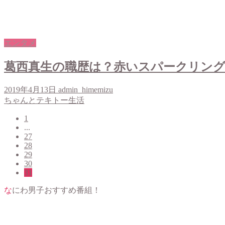
エンタメ
葛西真生の職歴は？赤いスパークリング
2019年4月13日
admin_himemizu
ちゃんとテキトー生活
1
...
27
28
29
30
31
なにわ男子おすすめ番組！