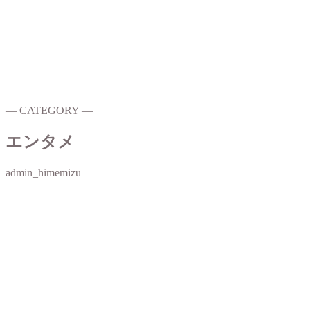
― CATEGORY ―
エンタメ
admin_himemizu